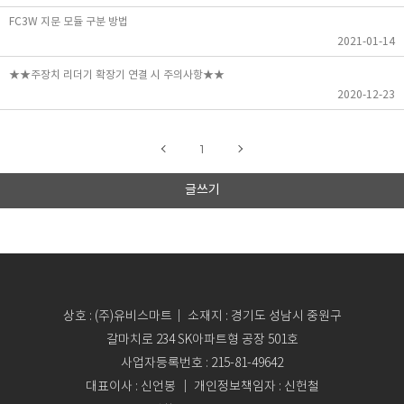
FC3W 지문 모듈 구분 방법
2021-01-14
★★주장치 리더기 확장기 연결 시 주의사항★★
2020-12-23
1
글쓰기
상호 : (주)유비스마트｜ 소재지 : 경기도 성남시 중원구
갈마치로 234 SK아파트형 공장 501호
사업자등록번호 : 215-81-49642
대표이사 : 신언봉 ｜ 개인정보책임자 : 신헌철