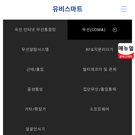
유비스마트
국선.인터넷.무선통합망
무선(CDMA)
무선알람시스템
RF&지문리더기
근태/출입
멀티데코더 및 관제
음성통보
집단무인/출입통제
기타/확장기
소프트웨어
얼굴인식기