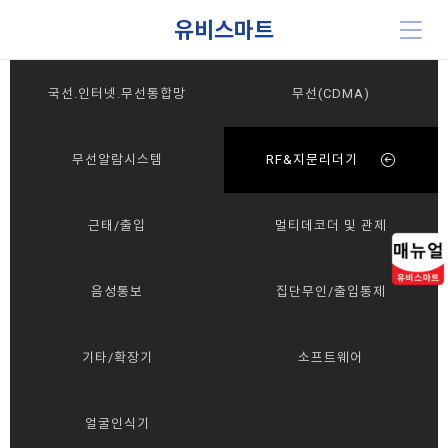
유비스마트
국선.인터넷.무선통합망
무선(CDMA)
무선알람시스템
RF&지문리더기
근태/출입
멀티데코더 및 관제
음성통보
집단무인/출입통제
기타/확장기
소프트웨어
얼굴인식기