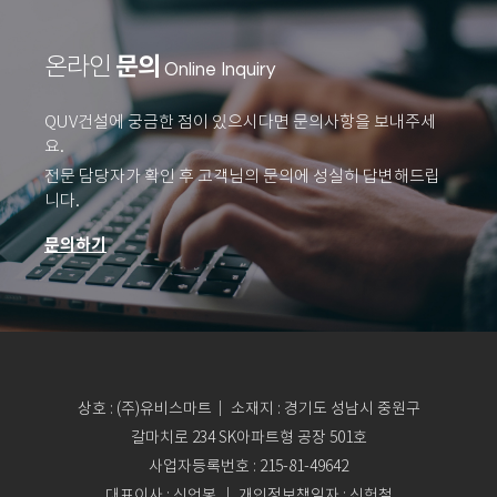
문의
온라인
Online Inquiry
QUV건설에 궁금한 점이 있으시다면 문의사항을 보내주세
요.
전문 담당자가 확인 후 고객님의 문의에 성실히 답변해드립
니다.
문의하기
상호 : (주)유비스마트｜ 소재지 : 경기도 성남시 중원구
갈마치로 234 SK아파트형 공장 501호
사업자등록번호 : 215-81-49642
대표이사 : 신언봉 ｜ 개인정보책임자 : 신헌철